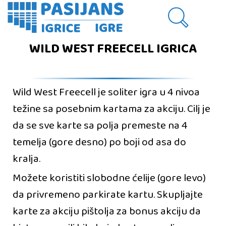
WILD WEST FREECELL IGRICA
Wild West Freecell je soliter igra u 4 nivoa
težine sa posebnim kartama za akciju. Cilj je
da se sve karte sa polja premeste na 4
temelja (gore desno) po boji od asa do
kralja.
Možete koristiti slobodne ćelije (gore levo)
da privremeno parkirate kartu. Skupljajte
karte za akciju pištolja za bonus akciju da