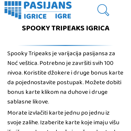
SPOOKY TRIPEAKS IGRICA
Spooky Tripeaks je varijacija pasijansa za
Noć veštica. Potrebno je završiti svih 100
nivoa. Koristite džokere i druge bonus karte
da pojednostavite postupak. Možete dobiti
bonus karte klikom na duhove i druge
sablasne likove.
Morate izvlačiti karte jednu po jednu iz
svoje zalihe. Izaberite karte koje imaju višu