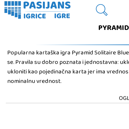
PYRAMID 
Popularna kartaška igra Pyramid Solitaire Blue 
se. Pravila su dobro poznata i jednostavna: uklo
ukloniti kao pojedinačna karta jer ima vrednosti 1
nominalnu vrednost.
OGL