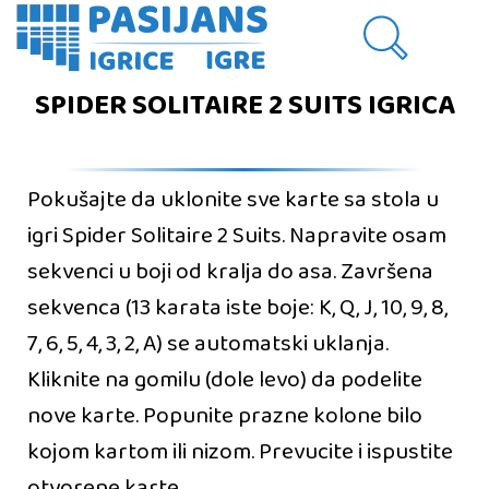
SPIDER SOLITAIRE 2 SUITS IGRICA
Pokušajte da uklonite sve karte sa stola u
igri Spider Solitaire 2 Suits. Napravite osam
sekvenci u boji od kralja do asa. Završena
sekvenca (13 karata iste boje: K, Q, J, 10, 9, 8,
7, 6, 5, 4, 3, 2, A) se automatski uklanja.
Kliknite na gomilu (dole levo) da podelite
nove karte. Popunite prazne kolone bilo
kojom kartom ili nizom. Prevucite i ispustite
otvorene karte.