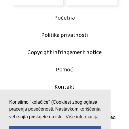
Početna
Politika privatnosti
Copyright infringement notice
Pomoć
Kontakt
Koristimo "kolačiće" (Cookies) zbog oglasa i
praćenja posećenosti. Nastavkom korišćenja
© 2011 - 2026 pasijans.com
All games are copyrighted and/or trademarked
veb-sajta pristajete na iste.
Više informacija
by their respective owners or authors.