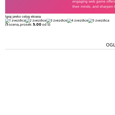
Igraj preko celog ekrana
(
1
ocena, prosek:
5.00
od 5)
OGL