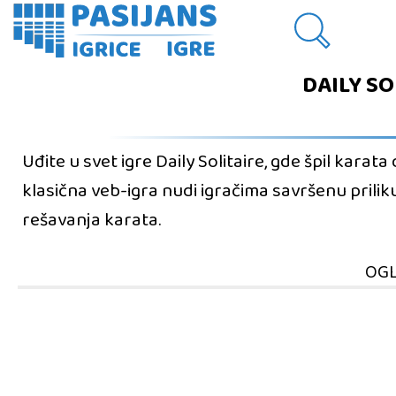
DAILY SO
Uđite u svet igre Daily Solitaire, gde špil kara
klasična veb-igra nudi igračima savršenu prilik
rešavanja karata.
OGL