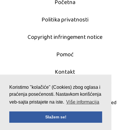
Početna
Politika privatnosti
Copyright infringement notice
Pomoć
Kontakt
Koristimo "kolačiće" (Cookies) zbog oglasa i
praćenja posećenosti. Nastavkom korišćenja
© 2011 - 2026 pasijans.com
All games are copyrighted and/or trademarked
veb-sajta pristajete na iste.
Više informacija
by their respective owners or authors.
Slažem se!