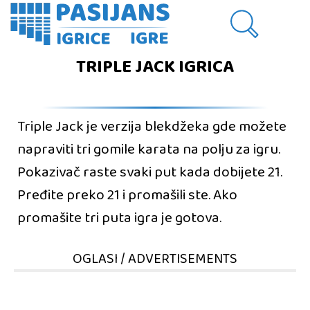
TRIPLE JACK IGRICA
Triple Jack je verzija blekdžeka gde možete
napraviti tri gomile karata na polju za igru.
Pokazivač raste svaki put kada dobijete 21.
Pređite preko 21 i promašili ste. Ako
promašite tri puta igra je gotova.
OGLASI / ADVERTISEMENTS