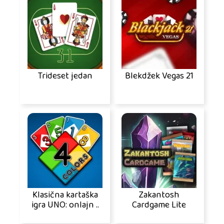
Trideset jedan
Blekdžek Vegas 21
Klasična kartaška
Zakantosh
igra UNO: onlajn ..
Cardgame Lite