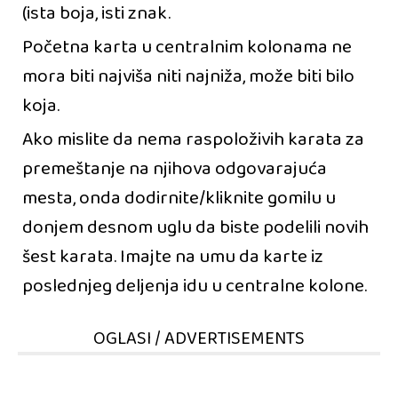
(ista boja, isti znak.
Početna karta u centralnim kolonama ne
mora biti najviša niti najniža, može biti bilo
koja.
Ako mislite da nema raspoloživih karata za
premeštanje na njihova odgovarajuća
mesta, onda dodirnite/kliknite gomilu u
donjem desnom uglu da biste podelili novih
šest karata. Imajte na umu da karte iz
poslednjeg deljenja idu u centralne kolone.
OGLASI / ADVERTISEMENTS