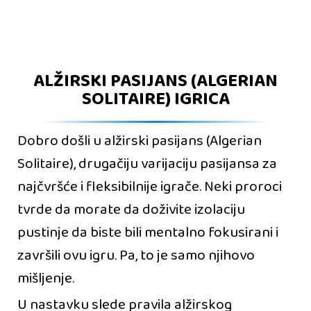
ALŽIRSKI PASIJANS (ALGERIAN
SOLITAIRE) IGRICA
Dobro došli u alžirski pasijans (Algerian
Solitaire), drugačiju varijaciju pasijansa za
najčvršće i fleksibilnije igrače. Neki proroci
tvrde da morate da doživite izolaciju
pustinje da biste bili mentalno fokusirani i
završili ovu igru. Pa, to je samo njihovo
mišljenje.
U nastavku slede pravila alžirskog