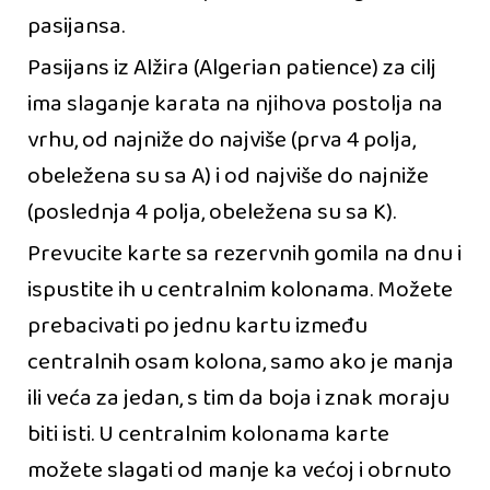
pasijansa.
Pasijans iz Alžira (Algerian patience) za cilj
ima slaganje karata na njihova postolja na
vrhu, od najniže do najviše (prva 4 polja,
obeležena su sa A) i od najviše do najniže
(poslednja 4 polja, obeležena su sa K).
Prevucite karte sa rezervnih gomila na dnu i
ispustite ih u centralnim kolonama. Možete
prebacivati po jednu kartu između
centralnih osam kolona, samo ako je manja
ili veća za jedan, s tim da boja i znak moraju
biti isti. U centralnim kolonama karte
možete slagati od manje ka većoj i obrnuto